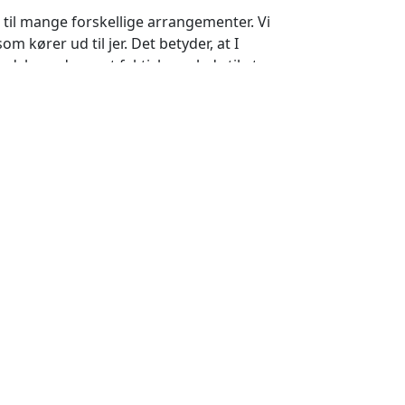
s til mange forskellige arrangementer. Vi
som kører ud til jer. Det betyder, at I
d, hvor der rent faktisk er plads til at
 særlig stort, skal vi nok finde ud af det
. I skal altså ikke selv gøre noget.
under hele aktiviteten. Det er nemlig os,
iplinerne. Vi har stor erfaring indenfor
e præcis, hvad der er fedt, og hvad der
 ræse mode hinanden. Et race er sjovt og
Det vil sandsynligvis også få gang i jeres
ner. De er altid utrolig populære blandt
 mere udfordrende end bare et race. Her
tidig med, at I kommer hurtigt igennem