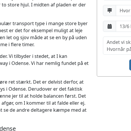
 to store hjul. I midten af pladen er der
pulær transport type i mange store byer
est er det for eksempel muligt at leje
 en let og sjov måde at se en by på uden
me i flere timer.
er. Vi tilbyder i stedet, at I kan
ay i Odense. Vi har nemlig fundet på et
e ret stærkt. Det er delvist derfor, at
ays i Odense. Derudover er det faktisk
vænne jer til at holde balancen først. Det
fgør, om I kommer til at falde eller ej.
 at se de andre deltagere kæmpe med at
Odense