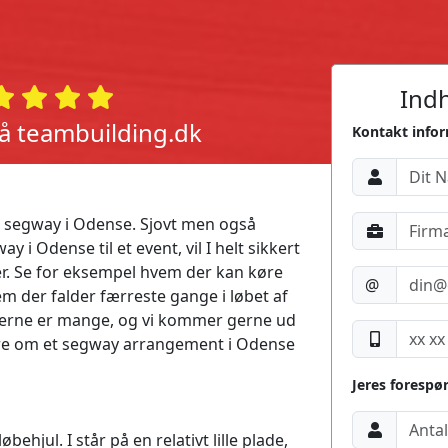
Indh
på teambuilding.dk
Kontakt info
en segway i Odense. Sjovt men også
 i Odense til et event, vil I helt sikkert
r. Se for eksempel hvem der kan køre
@
em der falder færreste gange i løbet af
erne er mange, og vi kommer gerne ud
mere om et segway arrangement i Odense
Jeres forespø
ehjul. I står på en relativt lille plade,