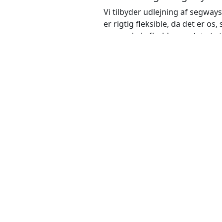
Vi tilbyder udlejning af segway
er rigtig fleksible, da det er os, 
gerne skal afholde eventet et ste
køre på dem. Hvis stedet ikke er
alligevel.
Vi kommer ud og sætter alting op
Derefter kommer vi til at blive 
som er med til at bestemme disc
segway konkurrencer og ved lig
ikke er så fedt.
Det er altid meget populært at
vil få adrenalinen til at pumpe. 
konkurrence-gen.
Vi tilbyder også forhindringsba
deltagerne. De er nemlig langt
skal I undgå at ramme ting sam