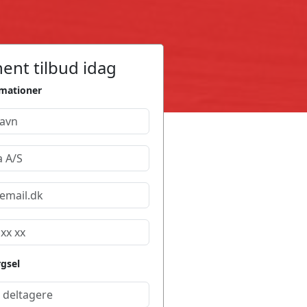
ent tilbud idag
rmationer
rgsel