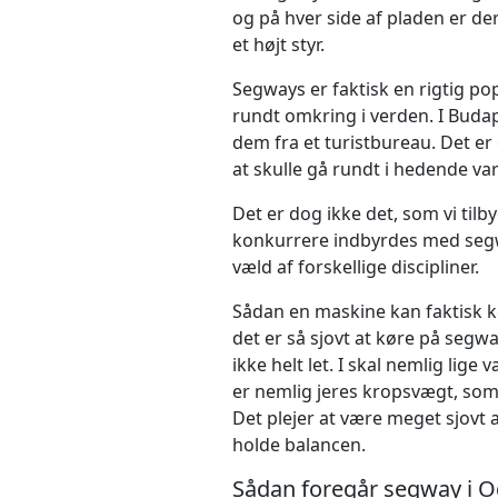
og på hver side af pladen er der
et højt styr.
Segways er faktisk en rigtig po
rundt omkring i verden. I Budap
dem fra et turistbureau. Det er
at skulle gå rundt i hedende var
Det er dog ikke det, som vi tilbyd
konkurrere indbyrdes med segw
væld af forskellige discipliner.
Sådan en maskine kan faktisk kør
det er så sjovt at køre på segw
ikke helt let. I skal nemlig lige 
er nemlig jeres kropsvægt, som a
Det plejer at være meget sjovt
holde balancen.
Sådan foregår segway i 